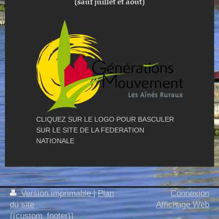
(sauf juillet et août)
CLIQUEZ SUR LE LOGO POUR BASCULER
SUR LE SITE DE LA FEDERATION
NATIONALE
Version imprimable
|
Plan
Connexion
du site
Affichage Web
{{custom_footer}}